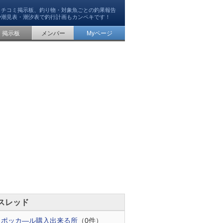
クチコミ掲示板、釣り物・対象魚ごとの釣果報告
や潮見表・潮汐表で釣行計画もカンペキです！
掲示板
メンバー
Myページ
スレッド
]
ポッカ―ル購入出来る所
（0件）