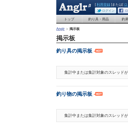
[
利用登録
]または[
ロ
ログイン
ロ
トップ
釣り具・用品
釣
Anglr
掲示板
掲示板
釣り具の掲示板
集計中または集計対象のスレッド
釣り物の掲示板
集計中または集計対象のスレッド