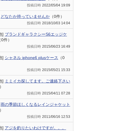
投稿日時
2022/05/04 19:09
]
どなたか持っていませんか
（0件）
投稿日時
2018/10/03 14:04
他]
ブランドギャラクシーS6エッジケ
（0件）
投稿日時
2015/06/23 16:49
他]
シャネル iphone6 plusケース
（0
投稿日時
2015/05/21 15:33
他]
ミミイカ探してます。ご連絡下さい
）
投稿日時
2015/04/11 07:28
]
雨の季節ほしくなるレインジャケット
）
投稿日時
2011/06/16 12:53
他]
アジを釣りたいわけですが。。。