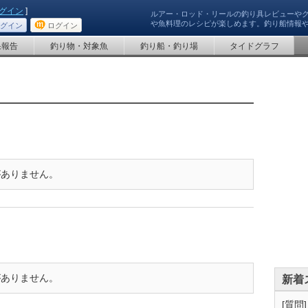
グイン
]
ルアー・ロッド・リールの釣り具レビューや
や魚料理のレシピが楽しめます。釣り船情報
グイン
ログイン
果報告
釣り物・対象魚
釣り船・釣り場
タイドグラフ
がありません。
がありません。
新着
[質問