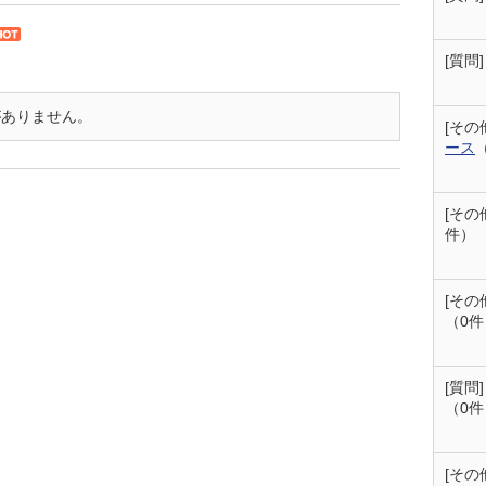
[質問
がありません。
[その
ース
[その
件）
[その
（0件
[質問
（0件
[その