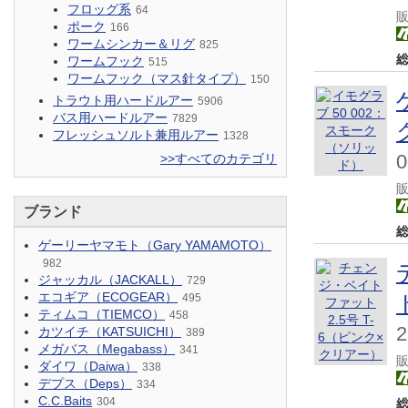
フロッグ系
64
ポーク
166
ワームシンカー＆リグ
825
ワームフック
515
ワームフック（マス針タイプ）
150
トラウト用ハードルアー
5906
バス用ハードルアー
7829
フレッシュソルト兼用ルアー
1328
>>すべてのカテゴリ
ブランド
ゲーリーヤマモト（Gary YAMAMOTO）
982
ジャッカル（JACKALL）
729
エコギア（ECOGEAR）
495
ティムコ（TIEMCO）
458
カツイチ（KATSUICHI）
389
メガバス（Megabass）
341
ダイワ（Daiwa）
338
デプス（Deps）
334
C.C.Baits
304