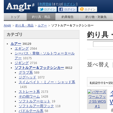
[
利用登録
]または[
ログイン
]
ログイン
ログイン
ログイン
トップ
釣り具・用品
釣果報告
釣り物・対象魚
Anglr
釣り具・用品
ルアー
ソフトルアー＆フックシンカー
釣り具
カテゴリ
ルアー
39129
エギング
2564
シーバス・青物・ソルトウォータール
アー
10175
ジギング
2716
並べ替え
ソフトルアー＆フックシンカー
8612
グラブ系
589
ジグヘッド
1072
スイムベイト・ミノー・シャッド系
8,612
件中
1〜15
1435
ストレート系
2173
その他ワーム
1428
ソフトルアーセット
19
ソフトルアー用フック
118
パドルテール系
58