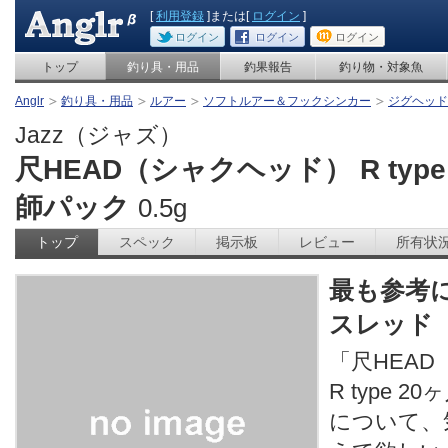
[
利用登録
]または[
ログイン
]
ログイン
ログイン
ログイン
トップ
釣り具・用品
釣果報告
釣り物・対象魚
Anglr
釣り具・用品
ルアー
ソフトルアー＆フックシンカー
ジグヘッド
Jazz（ジャズ）
尺HEAD（シャクヘッド） R type
師パック
0.5g
トップ
スペック
掲示板
レビュー
所有状
最も参考
スレッド
「尺HEA
R type 
について、