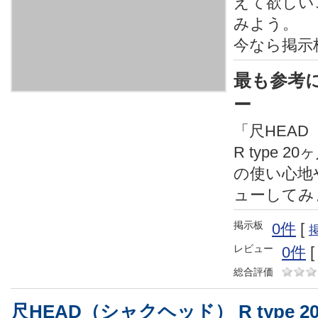
えて欲しい
みよう。
今なら掲示
最も参考
ー
「尺HEA
R type 
の使い心地
ューしてみ
掲示板
0件
[
レビュー
0件
総合評価
尺HEAD（シャクヘッド） R type 